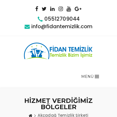
05512709044
info@fidantemizlik.com
MENÜ
HİZMET VERDİĞİMİZ
BÖLGELER
Akçadağ Temizlik Şirketi