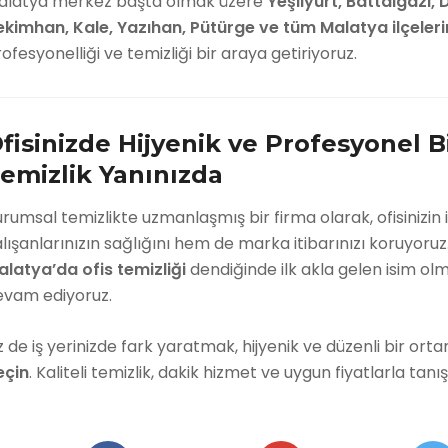
alatya merkez başta olmak üzere
Yeşilyurt, Battalgazi
ekimhan, Kale, Yazıhan, Pütürge ve tüm Malatya ilçeler
ofesyonelliği ve temizliği bir araya getiriyoruz.
fisinizde Hijyenik ve Profesyonel B
emizlik Yanınızda
rumsal temizlikte uzmanlaşmış bir firma olarak, ofisinizin
lışanlarınızın sağlığını hem de marka itibarınızı koruyoruz
alatya’da ofis temizliği
dendiğinde ilk akla gelen isim ol
evam ediyoruz.
z de iş yerinizde fark yaratmak, hijyenik ve düzenli bir or
eçin
. Kaliteli temizlik, dakik hizmet ve uygun fiyatlarla tanış