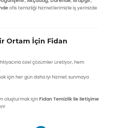
, Doğanşehir, Akçadağ, Darende, Arapgir,
inde
ofis temizliği hizmetlerimizle iş yerinizde
ir Ortam İçin Fidan
 ihtiyacına özel çözümler üretiyor, hem
.
mak için her gün daha iyi hizmet sunmaya
tam oluşturmak için
Fidan Temizlik ile iletişime
ın!