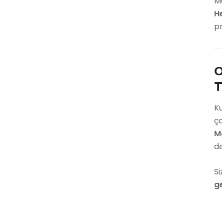
M
H
pr
O
T
Ku
ça
M
d
Si
g