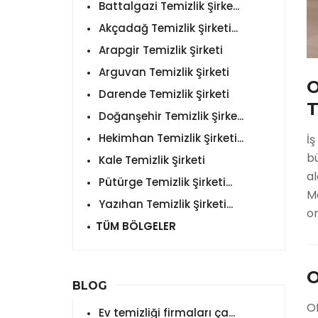
Battalgazi Temizlik Şirke...
Akçadağ Temizlik Şirketi...
Arapgir Temizlik Şirketi
Arguvan Temizlik Şirketi
O
Darende Temizlik Şirketi
T
Doğanşehir Temizlik Şirke...
Hekimhan Temizlik Şirketi...
İş
b
Kale Temizlik Şirketi
al
Pütürge Temizlik Şirketi...
M
Yazıhan Temizlik Şirketi...
o
TÜM BÖLGELER
O
BLOG
Of
Ev temizliği firmaları ça...