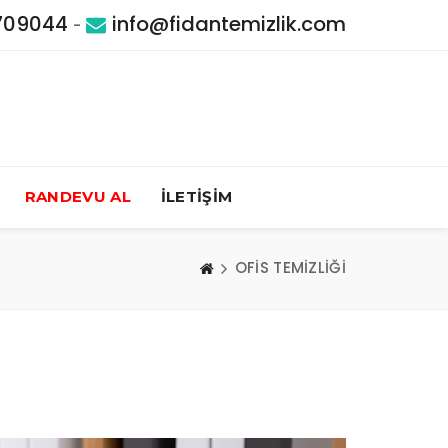
709044
info@fidantemizlik.com
-
RANDEVU AL
İLETİŞİM
OFİS TEMİZLİĞİ