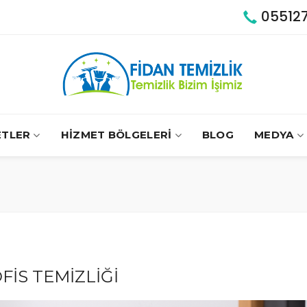
05512
ETLER
HİZMET BÖLGELERİ
BLOG
MEDYA
FİS TEMİZLİĞİ