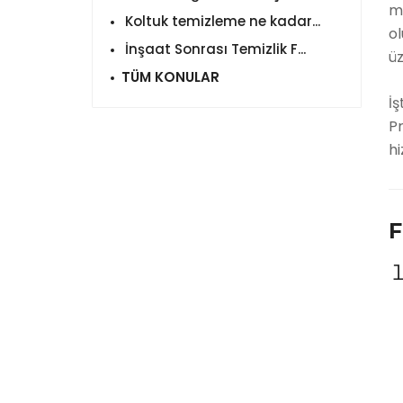
me
Koltuk temizleme ne kadar...
ol
İnşaat Sonrası Temizlik F...
üz
TÜM KONULAR
İ
Pr
hi
F